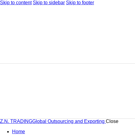
Skip to content
Skip to sidebar
Skip to footer
Z.N. TRADING
Global Outsourcing and Exporting
Close
Home