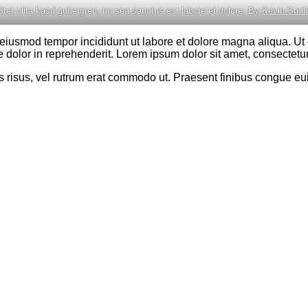
Stet clita kasd gubergren, no sea sanctus est labore et dolore. By
Kevin Smit
o eiusmod tempor incididunt ut labore et dolore magna aliqua. U
 dolor in reprehenderit. Lorem ipsum dolor sit amet, consectetur 
cies risus, vel rutrum erat commodo ut. Praesent finibus congue